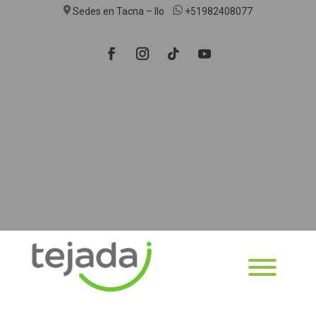
Sedes en Tacna – Ilo
+51982408077