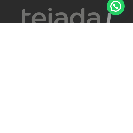
Quienes Somos

Servicios

Programas

Convenios

Politica de calidad

Horario de atención
Lunes a sábado
8:00am a 1:00pm
3:00pm a 8:00pm