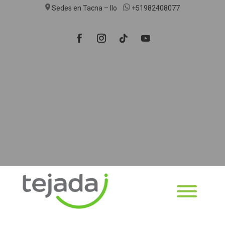
Sedes en Tacna – Ilo
+51982408077