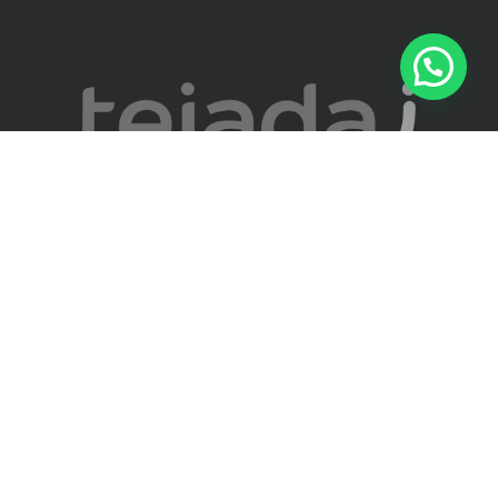
Quienes Somos

Servicios

Programas

Convenios

Politica de calidad

Horario de atención
Lunes a sábado