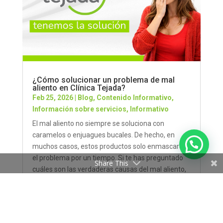
¿Cómo solucionar un problema de mal
aliento en Clínica Tejada?
Feb 25, 2026
|
Blog
,
Contenido Informativo
,
Información sobre servicios
,
Informativo
El mal aliento no siempre se soluciona con
caramelos o enjuagues bucales. De hecho, en
muchos casos, estos productos solo enmascaran
el problema por un tiempo. Si te has preguntado
Share This
cuáles son las verdaderas causas del mal aliento,
la respuesta puede estar en tu salud...