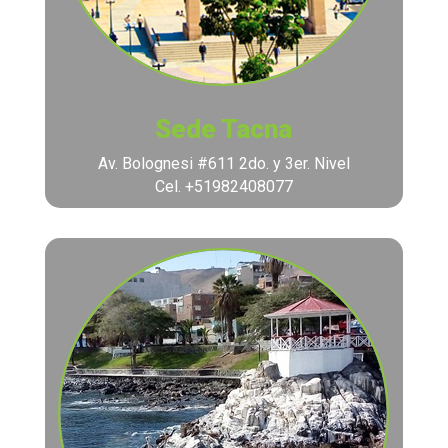
Sede Tacna
Av. Bolognesi #611 2do. y 3er. Nivel
Cel. +51982408077