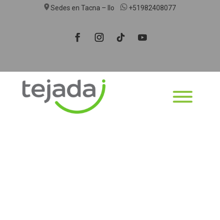
Sedes en Tacna – Ilo
+51982408077