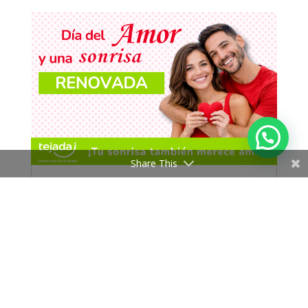
Share This
San Valentín empieza en Clínica Tejada: ¡Tu
sonrisa también merece amor!
Feb 2, 2026
|
Fechas especiales
,
Blanqueamiento dental
,
Contenido Informativo
,
Eventos
Febrero suele asociarse al amor en pareja, a los
detalles y a los gestos hacia los demás. Sin
embargo, hay una forma de amor que muchas