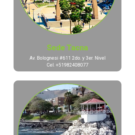
Sede Tacna
Av. Bolognesi #611 2do. y 3er. Nivel
Cel. +51982408077