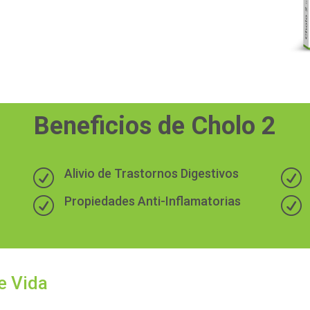
Beneficios de Cholo 2
Alivio de Trastornos Digestivos
R
R
Propiedades Anti-Inflamatorias
R
R
e Vida