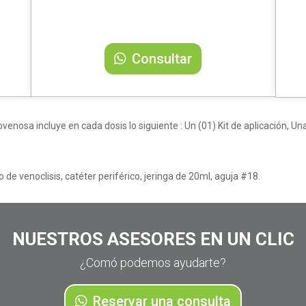
Consultar
enosa incluye en cada dosis lo siguiente : Un (01) Kit de aplicación, Un
o de venoclisis, catéter periférico, jeringa de 20ml, aguja #18.
NUESTROS ASESORES EN UN CLIC
¿
Comó podemos ayudarte?
Reservar una consulta