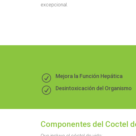
excepcional.
Mejora la Función Hepática
R
Desintoxicación del Organismo
R
Componentes del Coctel d
Que incluye el cóctel de vida: