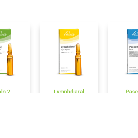
lo 2
Lymphdiaral
Pasc