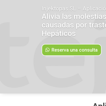
Injektopas SL – Aplicaci
Alivia las molestia
causadas por trast
Hepáticos
Reserva una consulta