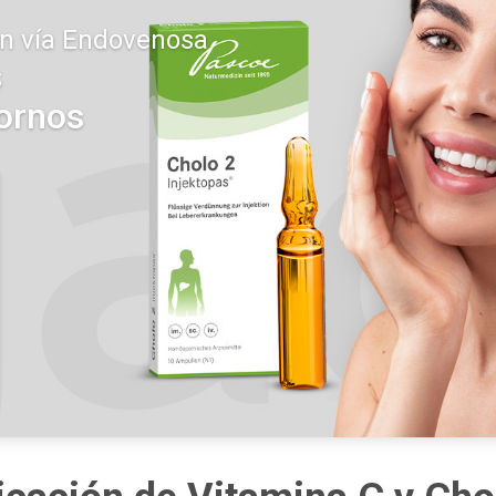
ón vía Endovenosa
s
ornos