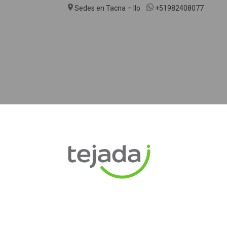
Sedes en Tacna – Ilo
+51982408077