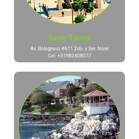
Sede Tacna
Av. Bolognesi #611 2do. y 3er. Nivel
Cel. +51982408077