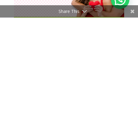
Share This
San Valentín empieza en Clínica Tejada: ¡Tu
sonrisa también merece amor!
Feb 2, 2026
|
Fechas especiales
,
Blanqueamiento dental
,
Contenido Informativo
,
Eventos
Febrero suele asociarse al amor en pareja, a los
detalles y a los gestos hacia los demás. Sin
embargo, hay una forma de amor que muchas
veces postergamos y es el amor propio. Cuidarse,
sentirse bien y tomar decisiones que mejoran
nuestra calidad de vida. La sonrisa es...
« Entradas más antiguas