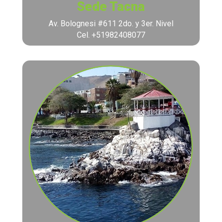
Sede Tacna
Av. Bolognesi #611 2do. y 3er. Nivel
Cel. +51982408077