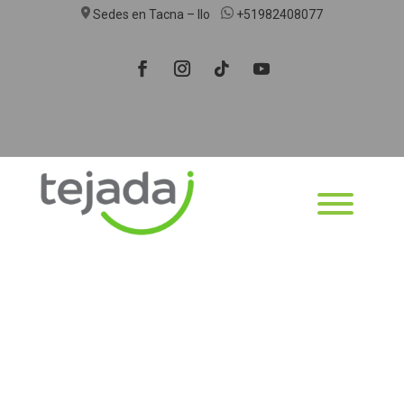
Sedes en Tacna – Ilo
+51982408077